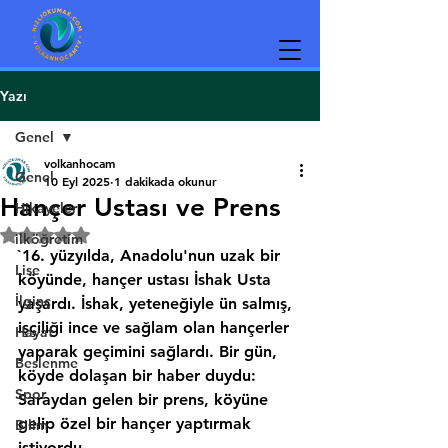
Yazı
Genel
volkanhocam
Genel
10 Eyl 2025
1 dakikada okunur
Hançer Ustası ve Prens
Hikayeler
5 üzerinden NaN yıldız
ilköğretim
`16. yüzyılda, Anadolu'nun uzak bir 
Lise
köyünde, hançer ustası İshak Usta 
İlginç
yaşardı. İshak, yeteneğiyle ün salmış, 
işçiliği ince ve sağlam olan hançerler 
Hayat
yaparak geçimini sağlardı. Bir gün, 
Beslenme
köyde dolaşan bir haber duydu: 
Spor
Saraydan gelen bir prens, köyüne 
gelip özel bir hançer yaptırmak 
Bilim
istiyordu.