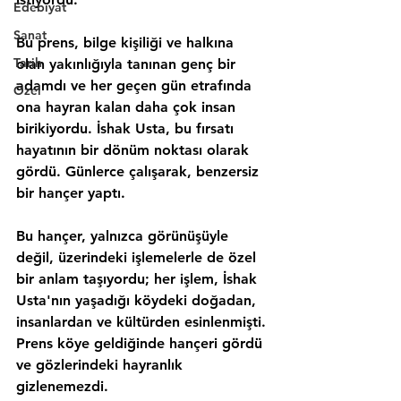
Edebiyat
Sanat
Bu prens, bilge kişiliği ve halkına 
Tarih
olan yakınlığıyla tanınan genç bir 
adamdı ve her geçen gün etrafında 
Özel
ona hayran kalan daha çok insan 
birikiyordu. İshak Usta, bu fırsatı 
hayatının bir dönüm noktası olarak 
gördü. Günlerce çalışarak, benzersiz 
bir hançer yaptı.
Bu hançer, yalnızca görünüşüyle 
değil, üzerindeki işlemelerle de özel 
bir anlam taşıyordu; her işlem, İshak 
Usta'nın yaşadığı köydeki doğadan, 
insanlardan ve kültürden esinlenmişti. 
Prens köye geldiğinde hançeri gördü 
ve gözlerindeki hayranlık 
gizlenemezdi.