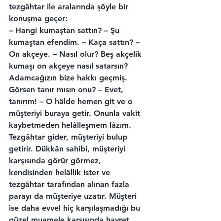
tezgâhtar ile aralarında şöyle bir 
konuşma geçer:
– Hangi kumaştan sattın? – Şu 
kumaştan efendim. – Kaça sattın? – 
On akçeye. – Nasıl olur? Beş akçelik 
kumaşı on akçeye nasıl satarsın? 
Adamcağızın bize hakkı geçmiş. 
Görsen tanır mısın onu? – Evet, 
tanırım! – O hâlde hemen git ve o 
müşteriyi buraya getir. Onunla vakit 
kaybetmeden helâlleşmem lâzım.
Tezgâhtar gider, müşteriyi bulup 
getirir. Dükkân sahibi, müşteriyi 
karşısında görür görmez, 
kendisinden helâllik ister ve 
tezgâhtar tarafından alınan fazla 
parayı da müşteriye uzatır. Müşteri 
ise daha evvel hiç karşılaşmadığı bu 
güzel muamele karşısında hayret 