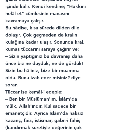
içinde kalır. Kendi kendine; "Hakkını 
helâl et" cümlesinin manasını 
kavramaya çalışır.
Bu hâdise, kısa sürede dilden dile 
dolaşır. Çok geçmeden de kralın 
kulağına kadar ulaşır. Sonunda kral, 
kumaş tüccarını saraya çağırır ve:
– Sizin yaptığınız bu davranışı daha 
önce biz ne duyduk, ne de gördük! 
Sizin bu hâliniz, bize bir muamma 
oldu. Bunu izah eder misiniz? diye 
sorar.
Tüccar ise kemâl-i edeple:
– Ben bir Müslüman'ım. İslâm'da 
mülk, Allah'ındır. Kul sadece bir 
emanetçidir. Ayrıca İslâm'da haksız 
kazanç, faiz, istismar, gabn-i fâhiş 
(kandırmak suretiyle değerinin çok 