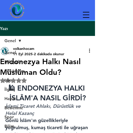
Yazı
Genel
volkanhocam
Genel
11 Eyl 2025
2 dakikada okunur
Endonezya Halkı Nasıl
Hikayeler
Müslüman Oldu?
ilköğretim
Lise
5 üzerinden NaN yıldız
🕌 ENDONEZYA HALKI 
İlginç
İSLÂM'A NASIL GİRDİ?
Hayat
İslami Ticaret Ahlakı, Dürüstlük ve 
Beslenme
Helal Kazanç
Spor
Gönlü İslâm'ın güzellikleriyle 
Bilim
yoğrulmuş, kumaş ticareti ile uğraşan 