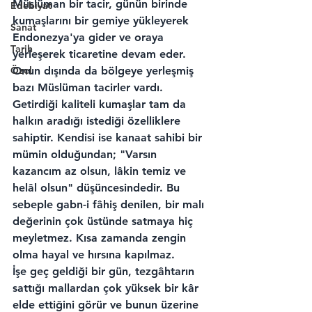
Müslüman bir tacir, günün birinde 
Edebiyat
kumaşlarını bir gemiye yükleyerek 
Sanat
Endonezya'ya gider ve oraya 
Tarih
yerleşerek ticaretine devam eder. 
Özel
Onun dışında da bölgeye yerleşmiş 
bazı Müslüman tacirler vardı.
Getirdiği kaliteli kumaşlar tam da 
halkın aradığı istediği özelliklere 
sahiptir. Kendisi ise kanaat sahibi bir 
mümin olduğundan; "Varsın 
kazancım az olsun, lâkin temiz ve 
helâl olsun" düşüncesindedir. Bu 
sebeple gabn-i fâhiş denilen, bir malı 
değerinin çok üstünde satmaya hiç 
meyletmez. Kısa zamanda zengin 
olma hayal ve hırsına kapılmaz.
İşe geç geldiği bir gün, tezgâhtarın 
sattığı mallardan çok yüksek bir kâr 
elde ettiğini görür ve bunun üzerine 