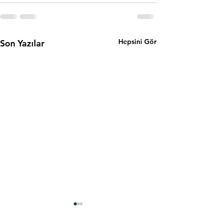
Hepsini Gör
Son Yazılar
Yeni Lise Arkadaşları
Sokaktaki Anıla