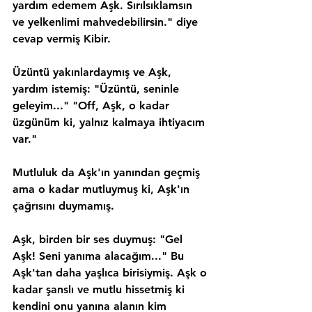
yardım edemem Aşk. Sırılsıklamsın 
ve yelkenlimi mahvedebilirsin." diye 
cevap vermiş Kibir.
Üzüntü yakınlardaymış ve Aşk, 
yardım istemiş: "Üzüntü, seninle 
geleyim..." "Off, Aşk, o kadar 
üzgünüm ki, yalnız kalmaya ihtiyacım 
var."
Mutluluk da Aşk'ın yanından geçmiş 
ama o kadar mutluymuş ki, Aşk'ın 
çağrısını duymamış.
Aşk, birden bir ses duymuş: "Gel 
Aşk! Seni yanıma alacağım..." Bu 
Aşk'tan daha yaşlıca birisiymiş. Aşk o 
kadar şanslı ve mutlu hissetmiş ki 
kendini onu yanına alanın kim 