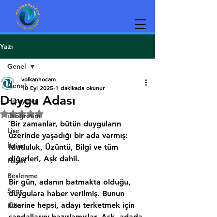
Yazı
Genel
volkanhocam
Genel
10 Eyl 2025
1 dakikada okunur
Duygu Adası
Hikayeler
5 üzerinden NaN yıldız
ilköğretim
`Bir zamanlar, bütün duyguların 
Lise
üzerinde yaşadığı bir ada varmış: 
İlginç
Mutluluk, Üzüntü, Bilgi ve tüm 
diğerleri, Aşk dahil.
Hayat
Beslenme
Bir gün, adanın batmakta olduğu, 
Spor
duygulara haber verilmiş. Bunun 
üzerine hepsi, adayı terketmek için 
Bilim
sandallarını hazırlamışlar. Aşk, adada 