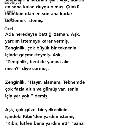
Edebiyat
en sona kalan duygu olmuş. Çünkü, 
Sanat
mümkün olan en son ana kadar 
Tarih
beklemek istemiş.
Özel
Ada neredeyse battığı zaman, Aşk, 
yardım istemeye karar vermiş. 
Zenginlik, çok büyük bir teknenin 
içinde geçmekteymiş. Aşk, 
"Zenginlik, beni de yanına alır 
mısın?" diye sormuş.
Zenginlik, "Hayır, alamam. Teknemde 
çok fazla altın ve gümüş var, senin 
için yer yok." demiş.
Aşk, çok güzel bir yelkenlinin 
içindeki Kibir'den yardım istemiş. 
"Kibir, lütfen bana yardım et!" "Sana 