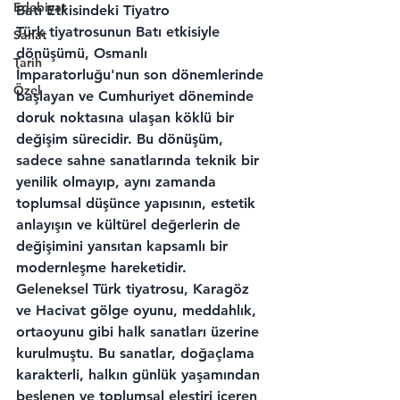
Edebiyat
Batı Etkisindeki Tiyatro
Türk tiyatrosunun Batı etkisiyle 
Sanat
dönüşümü, Osmanlı 
Tarih
İmparatorluğu'nun son dönemlerinde 
Özel
başlayan ve Cumhuriyet döneminde 
doruk noktasına ulaşan köklü bir 
değişim sürecidir. Bu dönüşüm, 
sadece sahne sanatlarında teknik bir 
yenilik olmayıp, aynı zamanda 
toplumsal düşünce yapısının, estetik 
anlayışın ve kültürel değerlerin de 
değişimini yansıtan kapsamlı bir 
modernleşme hareketidir.
Geleneksel Türk tiyatrosu, Karagöz 
ve Hacivat gölge oyunu, meddahlık, 
ortaoyunu gibi halk sanatları üzerine 
kurulmuştu. Bu sanatlar, doğaçlama 
karakterli, halkın günlük yaşamından 
beslenen ve toplumsal eleştiri içeren 