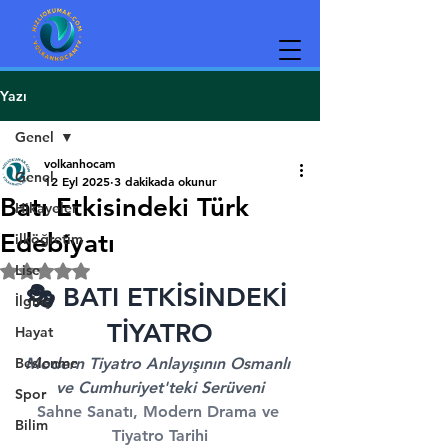
Yazı
Genel
volkanhocam
Genel
12 Eyl 2025
3 dakikada okunur
Batı Etkisindeki Türk
Hikayeler
Edebiyatı
ilköğretim
Lise
5 üzerinden NaN yıldız
🎭 BATI ETKİSİNDEKİ 
İlginç
TİYATRO
Hayat
Beslenme
Modern Tiyatro Anlayışının Osmanlı 
ve Cumhuriyet'teki Serüveni
Spor
Sahne Sanatı, Modern Drama ve 
Bilim
Tiyatro Tarihi