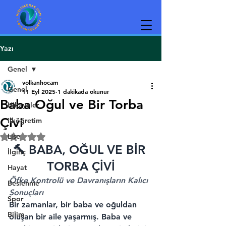
Yazı
Genel
volkanhocam
Genel
11 Eyl 2025
1 dakikada okunur
Baba Oğul ve Bir Torba
Hikayeler
Çivi
ilköğretim
Lise
5 üzerinden NaN yıldız
🔨 BABA, OĞUL VE BİR 
İlginç
TORBA ÇİVİ
Hayat
Öfke Kontrolü ve Davranışların Kalıcı 
Beslenme
Sonuçları
Spor
Bir zamanlar, bir baba ve oğuldan 
Bilim
oluşan bir aile yaşarmış. Baba ve 