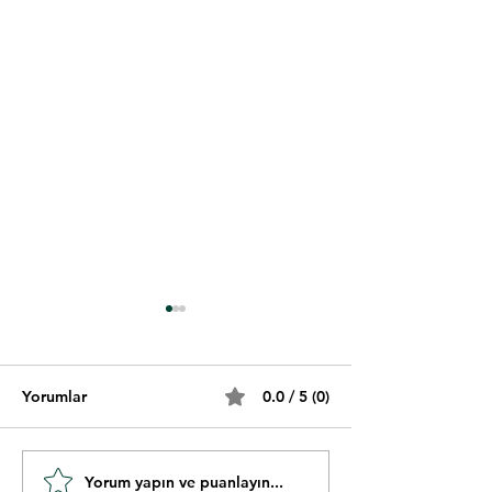
Yorumlar
0.0 / 5 (0)
Yorum yapın ve puanlayın...
Hızlı Okuma
Hızlı Okumanın