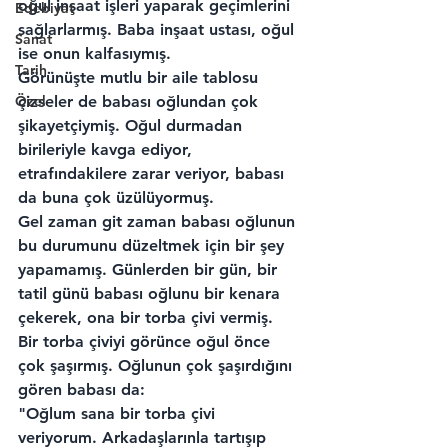
oğul inşaat işleri yaparak geçimlerini 
Edebiyat
sağlarlarmış. Baba inşaat ustası, oğul 
Sanat
ise onun kalfasıymış.
Tarih
Görünüşte mutlu bir aile tablosu 
Özel
çizseler de babası oğlundan çok 
şikayetçiymiş. Oğul durmadan 
birileriyle kavga ediyor, 
etrafındakilere zarar veriyor, babası 
da buna çok üzülüyormuş.
Gel zaman git zaman babası oğlunun 
bu durumunu düzeltmek için bir şey 
yapamamış. Günlerden bir gün, bir 
tatil günü babası oğlunu bir kenara 
çekerek, ona bir torba çivi vermiş. 
Bir torba çiviyi görünce oğul önce 
çok şaşırmış. Oğlunun çok şaşırdığını 
gören babası da:
"Oğlum sana bir torba çivi 
veriyorum. Arkadaşlarınla tartışıp 