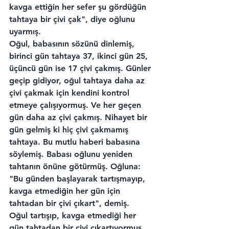
kavga ettiğin her sefer şu gördüğün 
tahtaya bir çivi çak", diye oğlunu 
uyarmış.
Oğul, babasının sözünü dinlemiş, 
birinci gün tahtaya 37, ikinci gün 25, 
üçüncü gün ise 17 çivi çakmış. Günler 
geçip gidiyor, oğul tahtaya daha az 
çivi çakmak için kendini kontrol 
etmeye çalışıyormuş. Ve her geçen 
gün daha az çivi çakmış. Nihayet bir 
gün gelmiş ki hiç çivi çakmamış 
tahtaya. Bu mutlu haberi babasına 
söylemiş. Babası oğlunu yeniden 
tahtanın önüne götürmüş. Oğluna:
"Bu günden başlayarak tartışmayıp, 
kavga etmediğin her gün için 
tahtadan bir çivi çıkart", demiş.
Oğul tartışıp, kavga etmediği her 
gün tahtadan bir çivi çıkartıyormuş. 