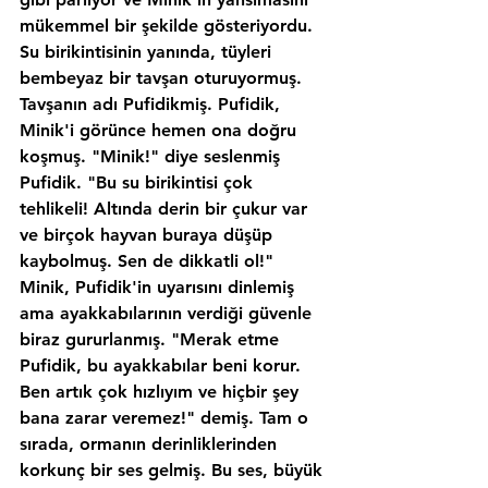
mükemmel bir şekilde gösteriyordu. 
Su birikintisinin yanında, tüyleri 
bembeyaz bir tavşan oturuyormuş. 
Tavşanın adı Pufidikmiş. Pufidik, 
Minik'i görünce hemen ona doğru 
koşmuş. "Minik!" diye seslenmiş 
Pufidik. "Bu su birikintisi çok 
tehlikeli! Altında derin bir çukur var 
ve birçok hayvan buraya düşüp 
kaybolmuş. Sen de dikkatli ol!" 
Minik, Pufidik'in uyarısını dinlemiş 
ama ayakkabılarının verdiği güvenle 
biraz gururlanmış. "Merak etme 
Pufidik, bu ayakkabılar beni korur. 
Ben artık çok hızlıyım ve hiçbir şey 
bana zarar veremez!" demiş. Tam o 
sırada, ormanın derinliklerinden 
korkunç bir ses gelmiş. Bu ses, büyük 