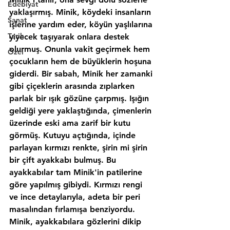
Edebiyat
yaklaşırmış. Minik, köydeki insanların 
Sanat
işlerine yardım eder, köyün yaşlılarına 
Tarih
yiyecek taşıyarak onlara destek 
olurmuş. Onunla vakit geçirmek hem 
Özel
çocukların hem de büyüklerin hoşuna 
giderdi. Bir sabah, Minik her zamanki 
gibi çiçeklerin arasında zıplarken 
parlak bir ışık gözüne çarpmış. Işığın 
geldiği yere yaklaştığında, çimenlerin 
üzerinde eski ama zarif bir kutu 
görmüş. Kutuyu açtığında, içinde 
parlayan kırmızı renkte, şirin mi şirin 
bir çift ayakkabı bulmuş. Bu 
ayakkabılar tam Minik'in patilerine 
göre yapılmış gibiydi. Kırmızı rengi 
ve ince detaylarıyla, adeta bir peri 
masalından fırlamışa benziyordu. 
Minik, ayakkabılara gözlerini dikip 