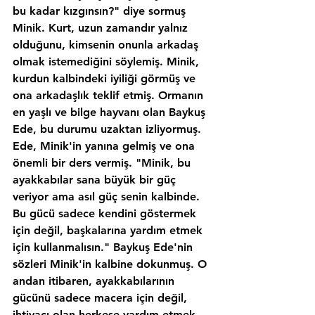
bu kadar kızgınsın?" diye sormuş 
Minik. Kurt, uzun zamandır yalnız 
olduğunu, kimsenin onunla arkadaş 
olmak istemediğini söylemiş. Minik, 
kurdun kalbindeki iyiliği görmüş ve 
ona arkadaşlık teklif etmiş. Ormanın 
en yaşlı ve bilge hayvanı olan Baykuş 
Ede, bu durumu uzaktan izliyormuş. 
Ede, Minik'in yanına gelmiş ve ona 
önemli bir ders vermiş. "Minik, bu 
ayakkabılar sana büyük bir güç 
veriyor ama asıl güç senin kalbinde. 
Bu gücü sadece kendini göstermek 
için değil, başkalarına yardım etmek 
için kullanmalısın." Baykuş Ede'nin 
sözleri Minik'in kalbine dokunmuş. O 
andan itibaren, ayakkabılarının 
gücünü sadece macera için değil, 
ihtiyacı olan herkese yardım etmek 