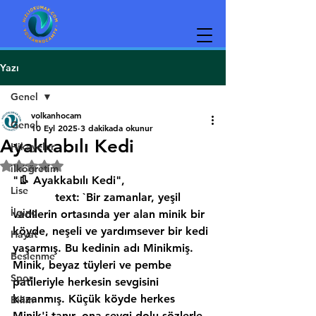
Yazı
Genel
volkanhocam
Genel
10 Eyl 2025
3 dakikada okunur
Ayakkabılı Kedi
Hikayeler
5 üzerinden NaN yıldız
ilköğretim
"👢 Ayakkabılı Kedi",
Lise
            text: `Bir zamanlar, yeşil 
İlginç
vadilerin ortasında yer alan minik bir 
köyde, neşeli ve yardımsever bir kedi 
Hayat
yaşarmış. Bu kedinin adı Minikmiş. 
Beslenme
Minik, beyaz tüyleri ve pembe 
Spor
patileriyle herkesin sevgisini 
kazanmış. Küçük köyde herkes 
Bilim
Minik'i tanır, ona sevgi dolu sözlerle 