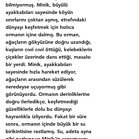
bilmiyormuş. Minik, büyülü 
ayakkabıları sayesinde köyün 
sınırlarını çoktan aşmış, etrafındaki 
dünyayı keşfetmek için hızlıca 
ormanın içine dalmış. Bu orman, 
ağaçların gökyüzüne doğru uzandığı, 
kuşların cıvıl cıvıl öttüğü, kelebeklerin 
çiçekler üzerinde dans ettiği, masalsı 
bir yerdi. Minik, ayakkabıları 
sayesinde hızla hareket ediyor, 
ağaçların arasından süzülerek 
neredeyse uçuyormuş gibi 
görünüyordu. Ormanın derinliklerine 
doğru ilerledikçe, keşfetmediği 
güzelliklerle dolu bu dünyayı 
hayranlıkla izliyordu. Fakat bir süre 
sonra, ormanın içinde büyük bir su 
birikintisine rastlamış. Su, adeta ayna 
gibi parlıyor ve Minik'in yansımasını 