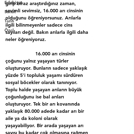
Edebiyat
girip biraz araştırdığınız zaman, 
sevimli sevimsiz, 16.000 arı cinsinin 
Sanat
olduğunu öğreniyorsunuz. Arılarla 
Tarih
ilgili bilinmeyenler sadece cins 
Özel
sayıları değil. Bakın arılarla ilgili daha 
neler öğreniyoruz.
                    16.000 arı cinsinin 
çoğunu yalnız yaşayan türler 
oluşturuyor. Bunların sadece yaklaşık 
yüzde 5'i topluluk yaşamı sürdüren 
sosyal böcekler olarak tanınıyor. 
Toplu halde yaşayan arıların büyük 
çoğunluğunu ise bal arıları 
oluşturuyor. Tek bir arı kovanında 
yaklaşık 80.000 adede kadar arı bir 
aile ya da koloni olarak 
yaşayabiliyor. Bir arada yaşayan arı 
sayısı bu kadar çok olmasına rağmen 