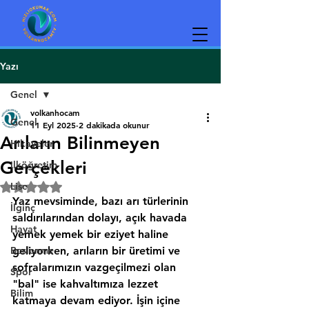
Yazı
Genel
volkanhocam
Genel
11 Eyl 2025
2 dakikada okunur
Arıların Bilinmeyen
Hikayeler
Gerçekleri
ilköğretim
Lise
5 üzerinden NaN yıldız
Yaz mevsiminde, bazı arı türlerinin 
İlginç
saldırılarından dolayı, açık havada 
Hayat
yemek yemek bir eziyet haline 
Beslenme
geliyorken, arıların bir üretimi ve 
sofralarımızın vazgeçilmezi olan 
Spor
"bal" ise kahvaltımıza lezzet 
Bilim
katmaya devam ediyor. İşin içine 