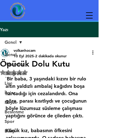
Yazı
Genel
volkanhocam
Genel
10 Eyl 2025
2 dakikada okunur
Öpücük Dolu Kutu
Hikayeler
5 üzerinden NaN yıldız
ilköğretim
`Bir baba, 3 yaşındaki kızını bir rulo 
Lise
altın yaldızlı ambalaj kağıdını boşa 
İlginç
harcadığı için cezalandırdı. Ona 
göre, parası kısıtlıydı ve çocuğunun 
Hayat
böyle lüzumsuz süsleme çalışması 
Beslenme
yaptığını görünce de çileden çıktı.
Spor
Küçük kız, babasının öfkesini 
Bilim
anlayamıyordu. O sadece babasına 