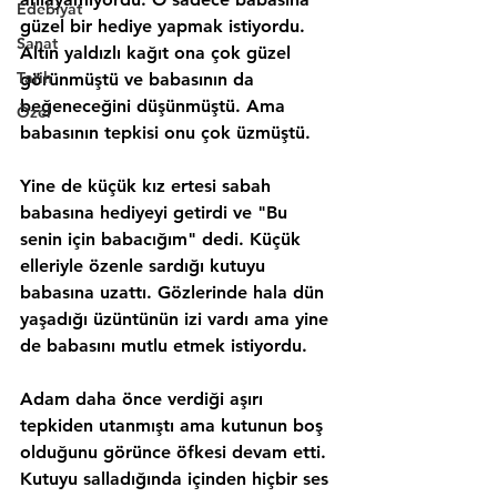
Edebiyat
güzel bir hediye yapmak istiyordu. 
Sanat
Altın yaldızlı kağıt ona çok güzel 
Tarih
görünmüştü ve babasının da 
beğeneceğini düşünmüştü. Ama 
Özel
babasının tepkisi onu çok üzmüştü.
Yine de küçük kız ertesi sabah 
babasına hediyeyi getirdi ve "Bu 
senin için babacığım" dedi. Küçük 
elleriyle özenle sardığı kutuyu 
babasına uzattı. Gözlerinde hala dün 
yaşadığı üzüntünün izi vardı ama yine 
de babasını mutlu etmek istiyordu.
Adam daha önce verdiği aşırı 
tepkiden utanmıştı ama kutunun boş 
olduğunu görünce öfkesi devam etti. 
Kutuyu salladığında içinden hiçbir ses 